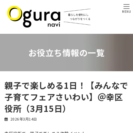
コ
ナ
ン
ビ
MENU
テ
ゲ
ン
ー
ツ
シ
へ
ョ
ス
ン
キ
に
お役立ち情報の一覧
ッ
移
プ
動
親子で楽しめる1日！【みんなで
子育てフェアさいわい】＠幸区
役所（3月15日）
2026年3月14日