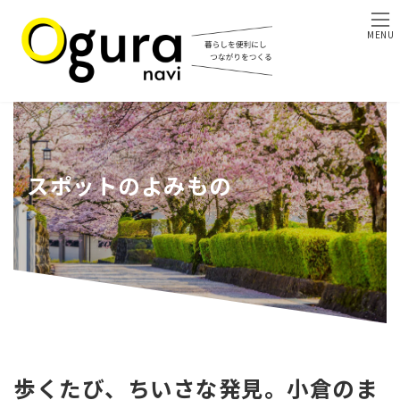
コ
ナ
ン
ビ
MENU
テ
ゲ
ン
ー
ツ
シ
へ
ョ
ス
ン
キ
に
ッ
移
プ
動
スポットのよみもの
歩くたび、ちいさな発見。小倉のま