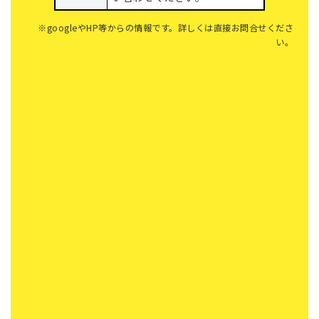
※googleやHP等からの情報です。詳しくは直接お問合せくださ
い。