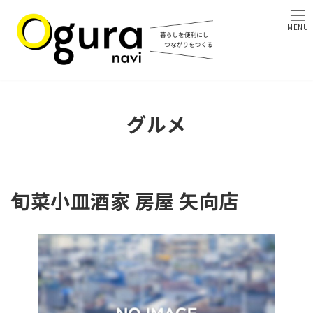
コ
ナ
ン
ビ
MENU
テ
ゲ
ン
ー
ツ
シ
へ
ョ
ス
ン
キ
に
グルメ
ッ
移
プ
動
旬菜小皿酒家 房屋 矢向店