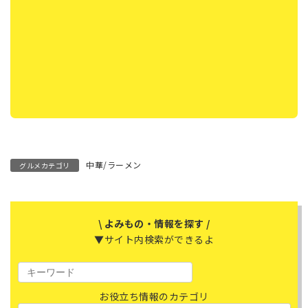
中華/ラーメン
グルメカテゴリ
\ よみもの・情報を探す /
▼サイト内検索ができるよ
お役立ち情報のカテゴリ