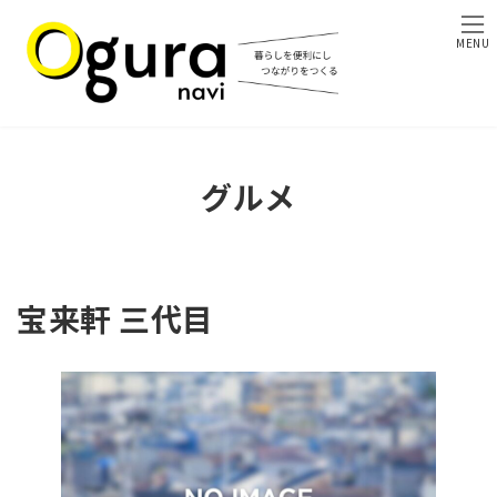
コ
ナ
ン
ビ
MENU
テ
ゲ
ン
ー
ツ
シ
へ
ョ
ス
ン
キ
に
グルメ
ッ
移
プ
動
宝来軒 三代目