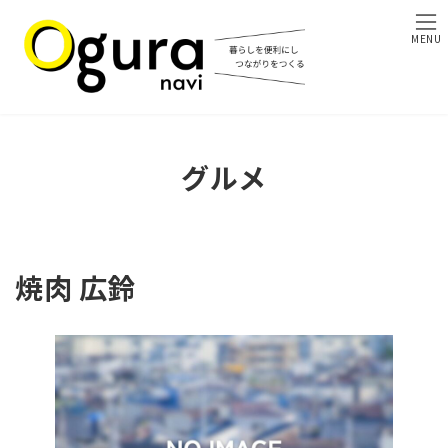
コ
ナ
ン
ビ
MENU
テ
ゲ
ン
ー
ツ
シ
へ
ョ
ス
ン
キ
に
グルメ
ッ
移
プ
動
焼肉 広鈴