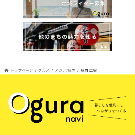
トップページ
グルメ
アジア/焼肉
焼肉 広鈴