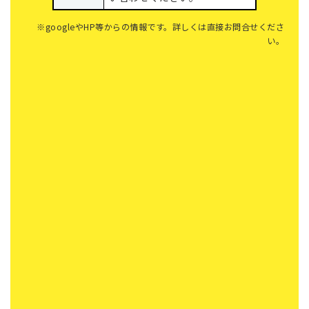
※googleやHP等からの情報です。詳しくは直接お問合せくださ
い。