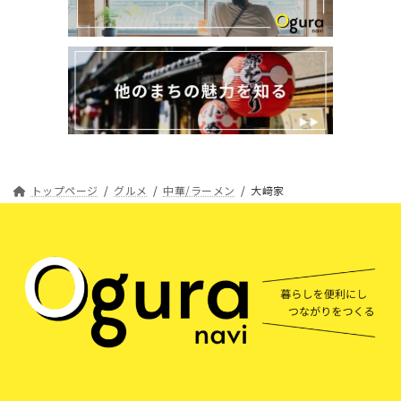
トップページ
グルメ
中華/ラーメン
大﨑家