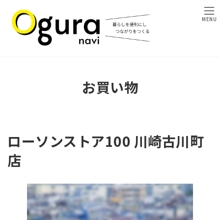
コ
ナ
ン
ビ
MENU
テ
ゲ
ン
ー
ツ
シ
へ
ョ
ス
ン
キ
に
お買い物
ッ
移
プ
動
ローソンストア100 川崎古川町
店