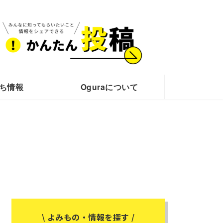
ち情報
Oguraについて
\ よみもの・情報を探す /