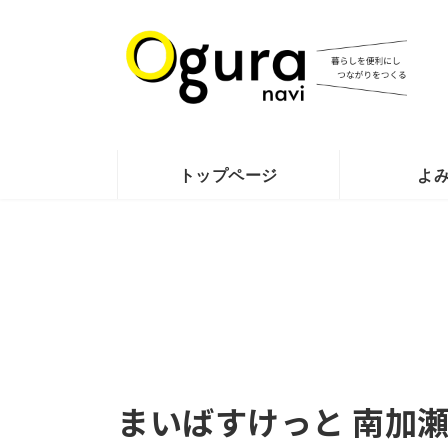
コ
ナ
ン
ビ
テ
ゲ
ン
ー
ツ
シ
へ
ョ
ス
ン
トップページ
よ
キ
に
ッ
移
プ
動
まいばすけっと 南加