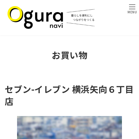
コ
ナ
ン
ビ
MENU
テ
ゲ
ン
ー
ツ
シ
へ
ョ
ス
ン
キ
に
お買い物
ッ
移
プ
動
セブン-イレブン 横浜矢向６丁目
店