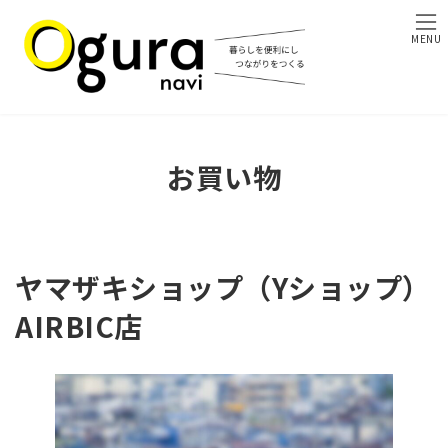
コ
ナ
ン
ビ
MENU
テ
ゲ
ン
ー
ツ
シ
へ
ョ
ス
ン
キ
に
お買い物
ッ
移
プ
動
ヤマザキショップ（Yショップ）
AIRBIC店