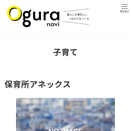
コ
ナ
ン
ビ
MENU
テ
ゲ
ン
ー
ツ
シ
へ
ョ
ス
ン
キ
に
子育て
ッ
移
プ
動
保育所アネックス