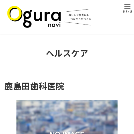
コ
ナ
ン
ビ
MENU
テ
ゲ
ン
ー
ツ
シ
へ
ョ
ス
ン
キ
に
ヘルスケア
ッ
移
プ
動
鹿島田歯科医院