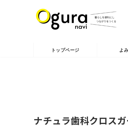
コ
ナ
ン
ビ
テ
ゲ
ン
ー
ツ
シ
へ
ョ
ス
ン
トップページ
よ
キ
に
ッ
移
プ
動
ナチュラ歯科クロスガ