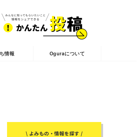
ち情報
Oguraについて
\ よみもの・情報を探す /