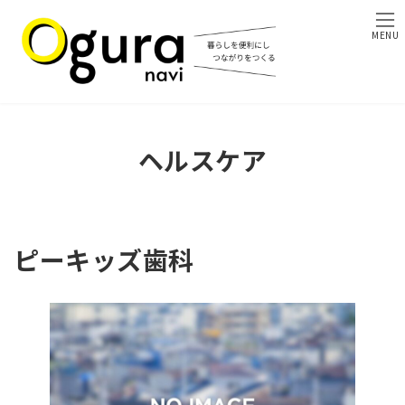
コ
ナ
ン
ビ
MENU
テ
ゲ
ン
ー
ツ
シ
へ
ョ
ス
ン
キ
に
ヘルスケア
ッ
移
プ
動
ピーキッズ歯科