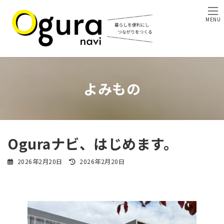
コ
ナ
ン
ビ
MENU
テ
ゲ
ン
ー
ツ
シ
へ
ョ
ス
ン
キ
に
よみもの
ッ
移
プ
動
Oguraナビ、はじめます。
最
2026年2月20日
2026年2月20日
終
更
新
日
時
: