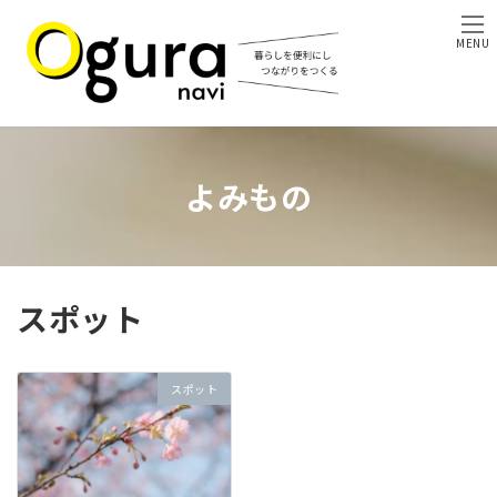
コ
ナ
ン
ビ
MENU
テ
ゲ
ン
ー
ツ
シ
へ
ョ
ス
ン
キ
に
よみもの
ッ
移
プ
動
スポット
スポット