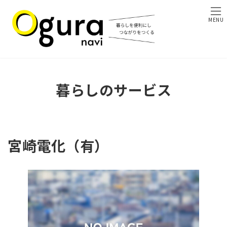
コ
ナ
ン
ビ
MENU
テ
ゲ
ン
ー
ツ
シ
へ
ョ
ス
ン
キ
に
暮らしのサービス
ッ
移
プ
動
宮崎電化（有）