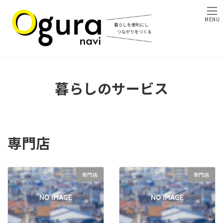
コ
ナ
ン
ビ
MENU
テ
ゲ
ン
ー
ツ
シ
へ
ョ
ス
ン
キ
に
暮らしのサービス
ッ
移
プ
動
専門店
専門店
専門店