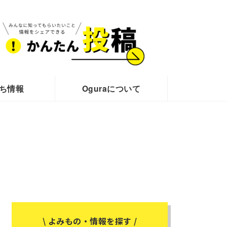
ち情報
Oguraについて
\ よみもの・情報を探す /