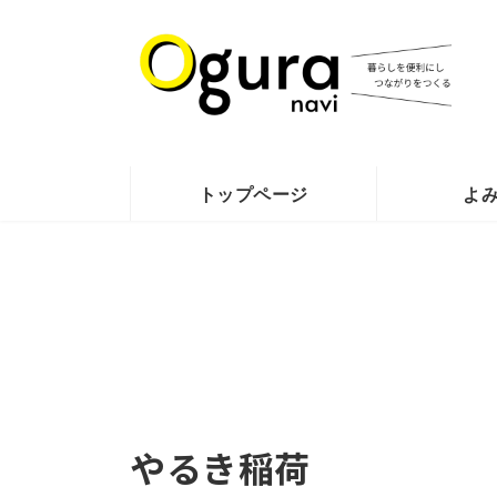
コ
ナ
ン
ビ
テ
ゲ
ン
ー
ツ
シ
へ
ョ
ス
ン
トップページ
よ
キ
に
ッ
移
プ
動
やるき稲荷