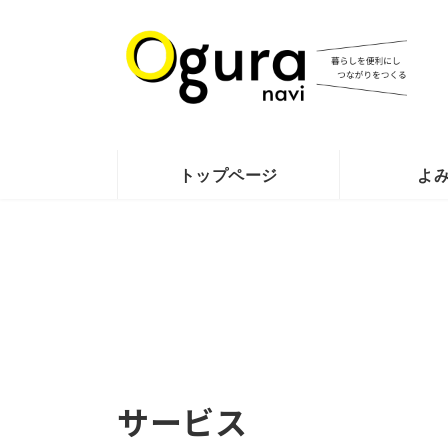
コ
ナ
ン
ビ
テ
ゲ
ン
ー
ツ
シ
へ
ョ
ス
ン
トップページ
よ
キ
に
ッ
移
プ
動
サービス