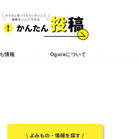
ち情報
Oguraについて
\ よみもの・情報を探す /