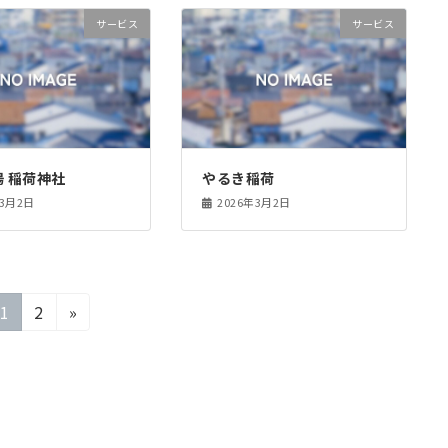
サービス
サービス
 稲荷神社
やるき稲荷
年3月2日
2026年3月2日
固
固
1
2
»
定
定
ペ
ペ
ー
ー
ジ
ジ